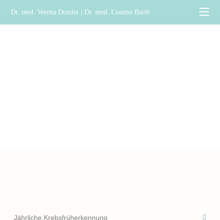
Dr. med. Verena Dumler | Dr. med. Lisanne Barth
Jährliche Krebsfrüherkennung